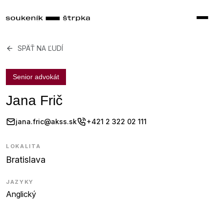
SPÄŤ NA ĽUDÍ
Senior advokát
Jana Frič
jana.fric@akss.sk
+421 2 322 02 111
LOKALITA
Bratislava
JAZYKY
Anglický