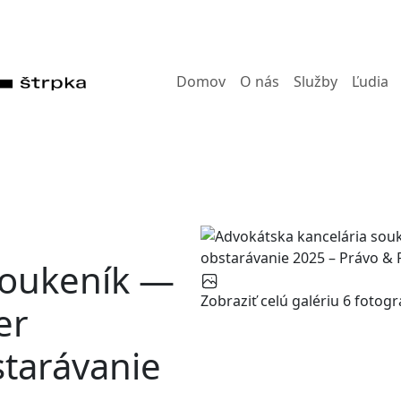
Domov
O nás
Služby
Ľudia
soukeník —
Zobraziť celú galériu
6 fotogra
er
starávanie