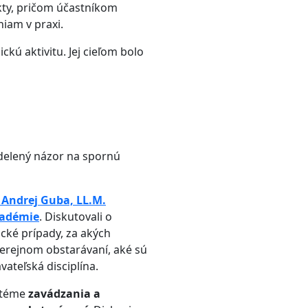
ekty, pričom účastníkom
niam v praxi.
kú aktivitu. Jej cieľom bolo
idelený názor na spornú
 Andrej Guba, LL.M.
adémie
. Diskutovali o
tické prípady, za akých
erejnom obstarávaní, aké sú
ateľská disciplína.
 téme
zavádzania a