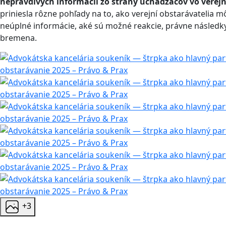
nepravdivých informácií zo strany uchádzačov vo vere
priniesla rôzne pohľady na to, ako verejní obstarávatelia 
neúplné informácie, aké sú možné reakcie, právne následk
bremena.
+3