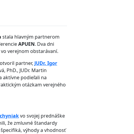
a
stala hlavným partnerom
ferencie
APUEN
. Dva dni
h vo verejnom obstarávaní.
otvoril partner,
JUDr. Igor
á, PhD., JUDr. Martin
 aktívne podieľali na
praktickým otázkam verejného
achyniak
vo svojej prednáške
nili, že zmluvné štandardy
i špecifiká, výhody a vhodnosť