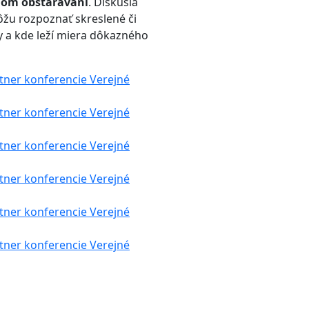
jnom obstarávaní
. Diskusia
môžu rozpoznať skreslené či
y a kde leží miera dôkazného