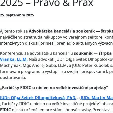
2025 – Právo & Prax
25. septembra 2025
Aj tento rok sa
Advokátska kancelária soukeník — štrpk
najväčšieho stretnutia nákupcov vo verejnom sektore, kon
intenzívnych diskusií priniesli prehľad o aktuálnych výzvac
Konferenciu za advokátsku kanceláriu
soukeník — štrpka
Vranka, LL.M.
Naši advokáti JUDr. Oľga Svitek Dlhopolčekov
Machyniak, Mgr. Andrej Guba, LL.M. a JUDr. Peter Kubolek sa
formovaní programu a vystúpili so svojimi príspevkami k 
obstarávania.
„Farbičky FIDIC-u nielen na veľké investičné projekty“
JUDr. Oľga Svitek Dlhopolčeková, PhD.
a
JUDr. Martin M
„Farbičky FIDIC-u nielen na veľké investičné projekty“ objas
FIDIC
nie sú určené len pre stámiliónové stavby. Predstavil