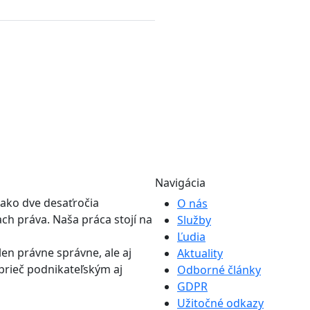
Navigácia
 ako dve desaťročia
O nás
h práva. Naša práca stojí na
Služby
Ľudia
en právne správne, ale aj
Aktuality
prieč podnikateľským aj
Odborné články
GDPR
Užitočné odkazy