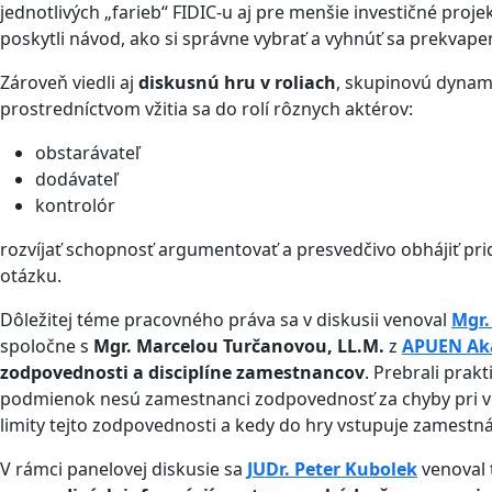
jednotlivých „farieb“ FIDIC-u aj pre menšie investičné proj
poskytli návod, ako si správne vybrať a vyhnúť sa prekvape
Zároveň viedli aj
diskusnú hru v roliach
, skupinovú dynamic
prostredníctvom vžitia sa do rolí rôznych aktérov:
obstarávateľ
dodávateľ
kontrolór
rozvíjať schopnosť argumentovať a presvedčivo obhájiť pr
otázku.
Dôležitej téme pracovného práva sa v diskusii venoval
Mgr.
spoločne s
Mgr. Marcelou Turčanovou, LL.M.
z
APUEN Ak
zodpovednosti a disciplíne zamestnancov
. Prebrali prak
podmienok nesú zamestnanci zodpovednosť za chyby pri v
limity tejto zodpovednosti a kedy do hry vstupuje zamestnáv
V rámci panelovej diskusie sa
JUDr. Peter Kubolek
venoval