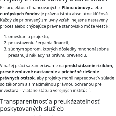
Pri projektoch financovaných z
Plánu obnovy
alebo
európskych fondov
je právna istota absolútne kľúčová.
Každý zle pripravený zmluvný vzťah, nejasne nastavený
proces alebo chýbajúce právne stanovisko môže viesť k:
omeškaniu projektu,
pozastaveniu čerpania financií,
súdnym sporom, ktorých dôsledky mnohonásobne
presahujú náklady na právnu prevenciu.
V našej práci sa zameriavame na
predchádzanie rizikám
,
presné zmluvné nastavenie
a
priebežné riešenie
právnych otázok
, aby projekty mohli napredovať v súlade
so zákonom a s maximálnou právnou ochranou pre
investora – vrátane štátu a verejných inštitúcií.
Transparentnosť a preukázateľnosť
poskytovaných služieb