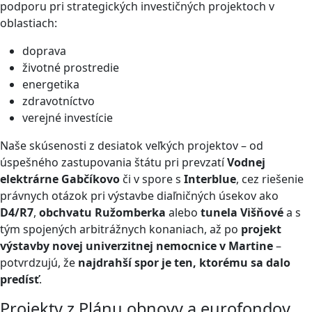
podporu pri strategických investičných projektoch v
oblastiach:
doprava
životné prostredie
energetika
zdravotníctvo
verejné investície
Naše skúsenosti z desiatok veľkých projektov – od
úspešného zastupovania štátu pri prevzatí
Vodnej
elektrárne Gabčíkovo
či v spore s
Interblue
, cez riešenie
právnych otázok pri výstavbe diaľničných úsekov ako
D4/R7
,
obchvatu Ružomberka
alebo
tunela Višňové
a s
tým spojených arbitrážnych konaniach, až po
projekt
výstavby novej univerzitnej nemocnice v Martine
–
potvrdzujú, že
najdrahší spor je ten, ktorému sa dalo
predísť
.
Projekty z Plánu obnovy a eurofondov