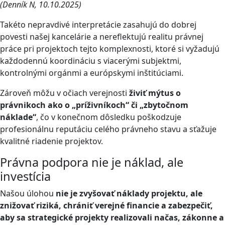
(Denník N, 10.10.2025)
Takéto nepravdivé interpretácie zasahujú do dobrej
povesti našej kancelárie a nereflektujú realitu právnej
práce pri projektoch tejto komplexnosti, ktoré si vyžadujú
každodennú koordináciu s viacerými subjektmi,
kontrolnými orgánmi a európskymi inštitúciami.
Zároveň môžu v očiach verejnosti
živiť mýtus o
právnikoch ako o „príživníkoch“ či „zbytočnom
náklade“
, čo v konečnom dôsledku poškodzuje
profesionálnu reputáciu celého právneho stavu a sťažuje
kvalitné riadenie projektov.
Právna podpora nie je náklad, ale
investícia
Našou úlohou
nie je zvyšovať náklady projektu, ale
znižovať riziká, chrániť verejné financie a zabezpečiť,
aby sa strategické projekty realizovali načas, zákonne a