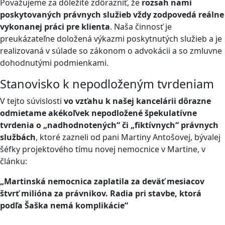
Považujeme za dôležité zdôrazniť, že
rozsah nami
poskytovaných právnych služieb vždy zodpovedá reálne
vykonanej práci pre klienta
. Naša činnosť je
preukázateľne doložená výkazmi poskytnutých služieb a je
realizovaná v súlade so zákonom o advokácii a so zmluvne
dohodnutými podmienkami.
Stanovisko k nepodloženým tvrdeniam
V tejto súvislosti
vo vzťahu k našej kancelárii dôrazne
odmietame akékoľvek nepodložené špekulatívne
tvrdenia o „nadhodnotených“ či „fiktívnych“ právnych
službách
, ktoré zazneli od pani Martiny Antošovej, bývalej
šéfky projektového tímu novej nemocnice v Martine, v
článku:
„Martinská nemocnica zaplatila za deväť mesiacov
štvrť milióna za právnikov. Radia pri stavbe, ktorá
podľa Šaška nemá komplikácie“