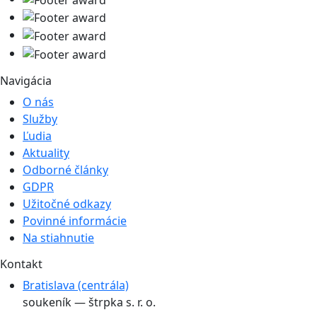
Navigácia
O nás
Služby
Ľudia
Aktuality
Odborné články
GDPR
Užitočné odkazy
Povinné informácie
Na stiahnutie
Kontakt
Bratislava (centrála)
soukeník — štrpka s. r. o.